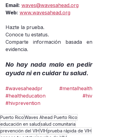
Email:
waves@wavesahead.org
Web:
www.wavesahead.org
Hazte la prueba.
Conoce tu estatus.
Comparte información basada en 
evidencia.
No hay nada malo en pedir 
ayuda ni en cuidar tu salud.
#wavesaheadpr
#mentalhealth
#healtheducation
#hiv
#hivprevention
Puerto Rico
Waves Ahead Puerto Rico
educación en salud
salud comunitaria
prevención del VIH
VIH
prueba rápida de VIH