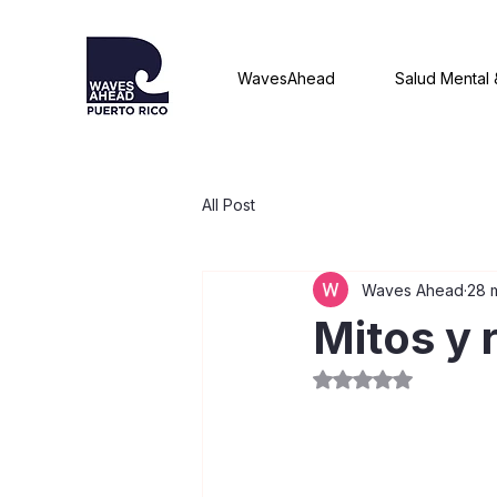
WavesAhead
Salud Mental 
All Post
Waves Ahead
28 
Mitos y 
Obtuvo NaN de 5 e