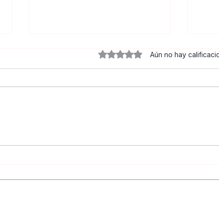
Obtuvo 0 de 5 estrellas.
Aún no hay calificac
El VIH sigue aquí: hazte la
Habl
prueba y conoce tu
prev
estatus
trat