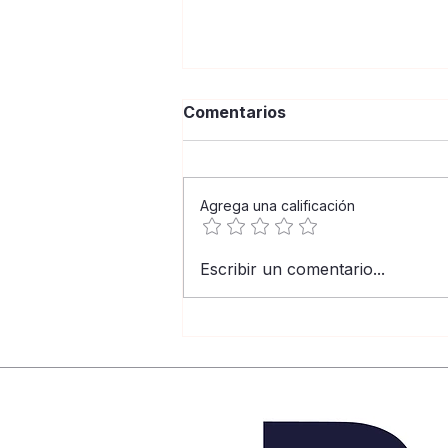
Comentarios
Agrega una calificación
Recuento 2022: Un año de
Escribir un comentario...
resiliencia, comunidad y
esperanza