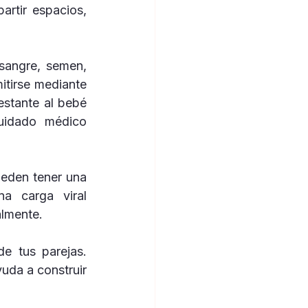
rtir espacios, 
sangre, semen, 
itirse mediante 
stante al bebé 
uidado médico 
eden tener una 
 carga viral 
almente.
e tus parejas. 
uda a construir 