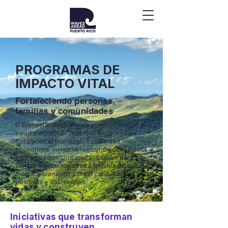
PROGRAMAS DE
IMPACTO VITAL
Fortaleciendo personas,
familias y comunidades
El bienestar depende de mucho más que la
salud emocional. Nuestros programas
fortalecen el liderazgo, estabilidad
económica, vivienda, resiliencia comunitaria
y participación ciudadana. Existen para
complementar nuestros servicios de salud
mental y bienestar y crear cambios
positivos y sostenibles.
Iniciativas que transforman
vidas y construyen