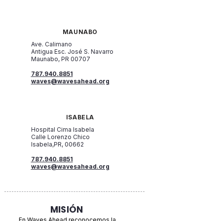
MAUNABO
Ave. Calimano
Antigua Esc. José S. Navarro
Maunabo, PR 00707
787.940.8851
waves@wavesahead.org
ISABELA
Hospital Cima Isabela
Calle Lorenzo Chico
Isabela,PR, 00662
787.940.8851
waves@wavesahead.org
MISIÓN
En Waves Ahead reconocemos la