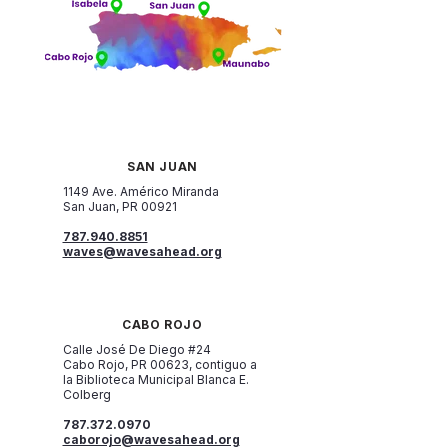
SAN JUAN
1149 Ave. Américo Miranda
San Juan, PR 00921
787.940.8851
waves@wavesahead.org
CABO ROJO
Calle José De Diego #24
Cabo Rojo, PR 00623, contiguo a
la Biblioteca Municipal Blanca E.
Colberg
787.372.0970
caborojo@wavesahead.org