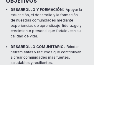
OBJETIVOS
DESARROLLO Y FORMACIÓN:
Apoyar la
educación, el desarrollo y la formación
de nuestras comunidades mediante
experiencias de aprendizaje, liderazgo y
crecimiento personal que fortalezcan su
calidad de vida.
DESARROLLO COMUNITARIO:
Brindar
herramientas y recursos que contribuyan
a crear comunidades más fuertes,
saludables y resilientes.
BIENESTAR INTEGRAL:
Promover
iniciativas que fortalezcan la salud
mental, el bienestar emocional, la
estabilidad económica y la participación
comunitaria.
RESILIENCIA Y TRANSFORMACIÓN:
Acompañar a personas y comunidades
en procesos de recuperación,
fortalecimiento y transformación frente a
los desafíos sociales, económicos y
ambientales.