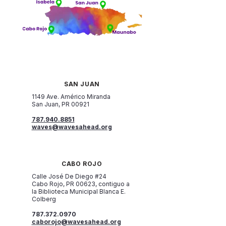
SAN JUAN
1149 Ave. Américo Miranda
San Juan, PR 00921
787.940.8851
waves@wavesahead.org
CABO ROJO
Calle José De Diego #24
Cabo Rojo, PR 00623, contiguo a
la Biblioteca Municipal Blanca E.
Colberg
787.372.0970
caborojo@wavesahead.org