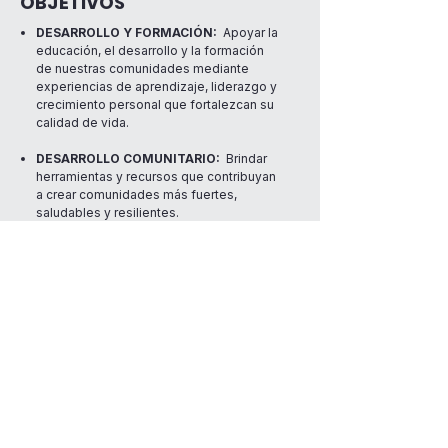
OBJETIVOS
DESARROLLO Y FORMACIÓN:
Apoyar la
educación, el desarrollo y la formación
de nuestras comunidades mediante
experiencias de aprendizaje, liderazgo y
crecimiento personal que fortalezcan su
calidad de vida.
DESARROLLO COMUNITARIO:
Brindar
herramientas y recursos que contribuyan
a crear comunidades más fuertes,
saludables y resilientes.
BIENESTAR INTEGRAL:
Promover
iniciativas que fortalezcan la salud
mental, el bienestar emocional, la
estabilidad económica y la participación
comunitaria.
RESILIENCIA Y TRANSFORMACIÓN:
Acompañar a personas y comunidades
en procesos de recuperación,
fortalecimiento y transformación frente a
los desafíos sociales, económicos y
ambientales.