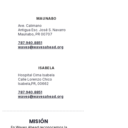
MAUNABO
Ave. Calimano
Antigua Esc. José S. Navarro
Maunabo, PR 00707
787.940.8851
waves@wavesahead.org
ISABELA
Hospital Cima Isabela
Calle Lorenzo Chico
Isabela,PR, 00662
787.940.8851
waves@wavesahead.org
MISIÓN
En Waves Ahead reconocemos la